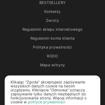
BESTSELLERY
Kontakty
Zwroty
Regulamin sklepu internetowego
Regulamin konta klienta
Polityka prywatności
RODO
Mapa witryny
Katalog
Klikając “Zgoda” akceptujesz zapisywanie
wszystkich danych cookie na twoim
Rośliny egzotyczne
urządzeniu. Kliknięcie “Odmowa” oznacza
zapisywanie tylko danych niezbędnych do
funkcjonowania strony. Więcej informacji o
Drzewa owocowe
cookie w
polityce prywatności