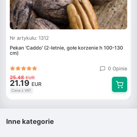
Nr artykułu: 1312
N
Pekan 'Caddo' (2-letnie, gołe korzenie h 100-130
P
cm)
0 Opinie
25.48
EUR
21.19
EUR
Cena z VAT
Inne kategorie