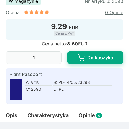
W magazynie
Nr artykułu:
2590
Rudbeckia
Lawenda
Ocena:
0 Opinie
Liliowiec
9.29
Hakonechoa (trawa bambusowa)
EUR
Miskant
Cena z VAT
Turzyca (carex)
Cena netto:
8.60
EUR
Różanecznik
Do koszyka
Plant Passport
Pnącza
A: Vitis
B: PL-14/05/23298
Glicynia (wisteria)
C: 2590
D: PL
Wiciokrzew
Bluszcz
Opis
Charakterystyka
Opinie
0
Ewodia (tetradium daniellii)