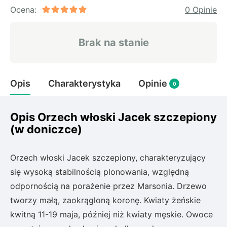
Rudbeckia
Ocena:
0 Opinie
Lawenda
Liliowiec
Brak na stanie
Hakonechoa (trawa bambusowa)
Miskant
Turzyca (carex)
Opis
Charakterystyka
Opinie
0
Różanecznik
Opis Orzech włoski Jacek szczepiony
(w doniczce)
Pnącza
Glicynia (wisteria)
Orzech włoski Jacek szczepiony, charakteryzujący
Wiciokrzew
się wysoką stabilnością plonowania, względną
Bluszcz
odpornością na porażenie przez Marsonia. Drzewo
tworzy małą, zaokrągloną koronę. Kwiaty żeńskie
Ewodia (tetradium daniellii)
kwitną 11-19 maja, później niż kwiaty męskie. Owoce