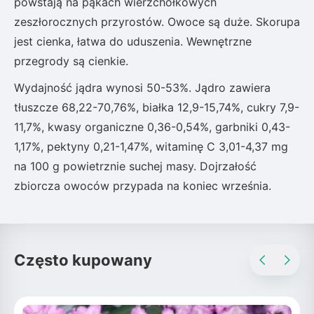
powstają na pąkach wierzchołkowych
zeszłorocznych przyrostów. Owoce są duże. Skorupa
jest cienka, łatwa do uduszenia. Wewnętrzne
przegrody są cienkie.
Wydajność jądra wynosi 50-53%. Jądro zawiera
tłuszcze 68,22-70,76%, białka 12,9-15,74%, cukry 7,9-
11,7%, kwasy organiczne 0,36-0,54%, garbniki 0,43-
1,17%, pektyny 0,21-1,47%, witaminę C 3,01-4,37 mg
na 100 g powietrznie suchej masy. Dojrzałość
zbiorcza owoców przypada na koniec września.
Często kupowany