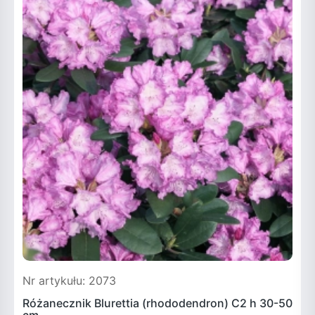
Nr artykułu: 2073
N
Różanecznik Blurettia (rhododendron) C2 h 30-50