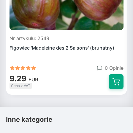
Nr artykułu: 2549
N
Figowiec 'Madeleine des 2 Saisons' (brunatny)
F
0 Opinie
9.29
EUR
Cena z VAT
Inne kategorie