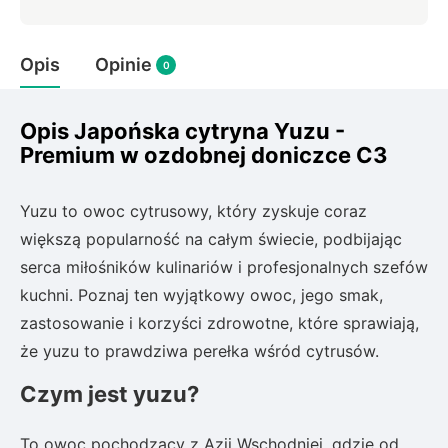
Rudbeckia
Lawenda
Opis
Opinie
Liliowiec
0
Hakonechoa (trawa bambusowa)
Miskant
Opis Japońska cytryna Yuzu -
Turzyca (carex)
Premium w ozdobnej doniczce C3
Różanecznik
Yuzu to owoc cytrusowy, który zyskuje coraz
większą popularność na całym świecie, podbijając
Pnącza
serca miłośników kulinariów i profesjonalnych szefów
kuchni. Poznaj ten wyjątkowy owoc, jego smak,
Glicynia (wisteria)
zastosowanie i korzyści zdrowotne, które sprawiają,
Wiciokrzew
Bluszcz
że yuzu to prawdziwa perełka wśród cytrusów.
Czym jest yuzu?
Ewodia (tetradium daniellii)
To owoc pochodzący z Azji Wschodniej, gdzie od