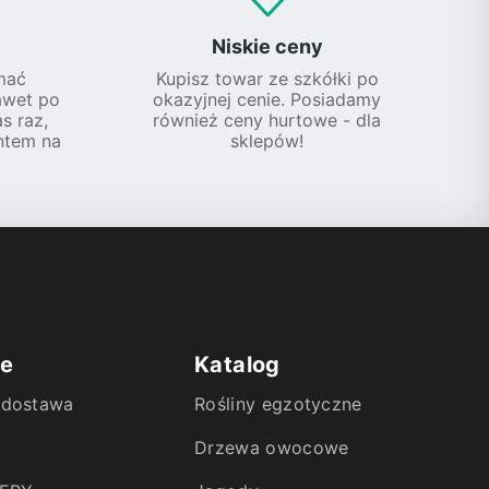
Niskie ceny
mać
Kupisz towar ze szkółki po
awet po
okazyjnej cenie. Posiadamy
s raz,
również ceny hurtowe - dla
ntem na
sklepów!
ie
Katalog
i dostawa
Rośliny egzotyczne
Drzewa owocowe