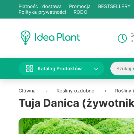
Płatność i dostawa
Promocja
BESTSELLERY
Polityka prywatności
RODO
G
P
Katalog Produktów
Główna
Rośliny ozdobne
Rośliny 
Tuja Danica (żywotni