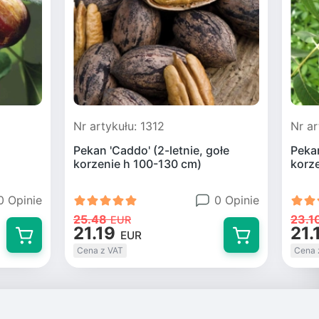
Nr artykułu: 1312
Nr ar
Pekan 'Caddo' (2-letnie, gołe
Pekan
korzenie h 100-130 cm)
korz
0 Opinie
0 Opinie
25.48
23.1
EUR
21.19
21.
EUR
Cena z VAT
Cena 