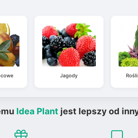
ocowe
Jagody
Rośl
emu
Idea Plant
jest lepszy od inn