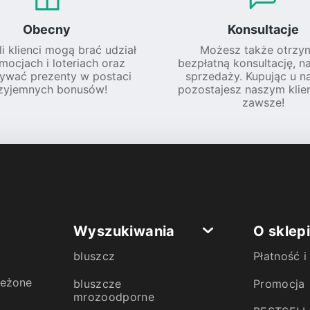
Obecny
Konsultacje
li klienci mogą brać udział
Możesz także otrzy
mocjach i loteriach oraz
bezpłatną konsultację, n
ywać prezenty w postaci
sprzedaży. Kupując u na
zyjemnych bonusów!
pozostajesz naszym klie
zawsze!
Wyszukiwania
O sklep
bluszcz
Płatność 
zeżone
bluszcze
Promocja
mrozoodporne