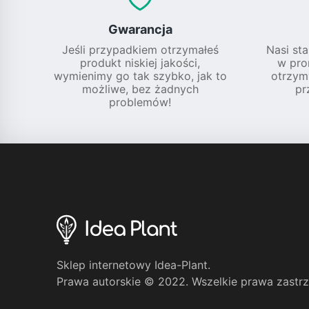
Gwarancja
Jeśli przypadkiem otrzymałeś
Nasi sta
produkt niskiej jakości,
w pro
wymienimy go tak szybko, jak to
otrzym
możliwe, bez żadnych
pr
problemów!
Sklep internetowy Idea-Plant.
Prawa autorskie © 2022. Wszelkie prawa zastr