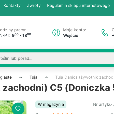
Kontakty
Zwroty
Regulamin sklepu internetowego
odziny pracy:
Moje konto:
O
00
00
N-PT:
9
- 18
Wejście
iglaste
Tuja
Tuja Danica (żywotnik zachod
k zachodni) C5 (Doniczka
W magazynie
Nr artykułu