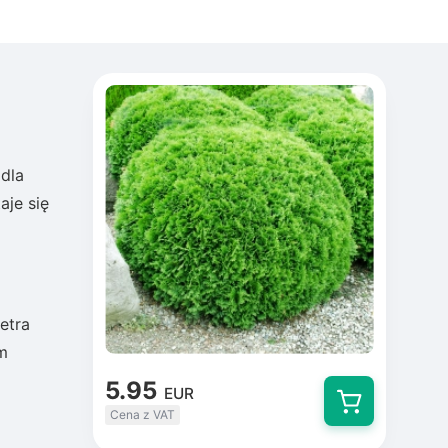
 dla
aje się
etra
ym
5.95
EUR
Cena z VAT