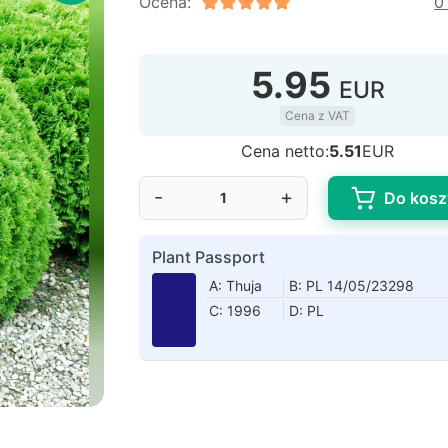
Ocena:
0
5.95
EUR
Cena z VAT
Cena netto:
5.51
EUR
-
+
Do kosz
Plant Passport
A: Thuja
B: PL 14/05/23298
C: 1996
D: PL