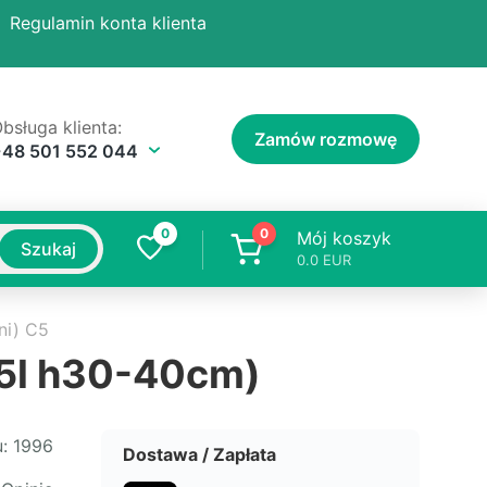
Regulamin konta klienta
bsługa klienta:
Zamów rozmowę
+48 501 552 044
0
0
Mój koszyk
Szukaj
0.0
EUR
ni) C5
 5l h30-40cm)
:
1996
Dostawa / Zapłata