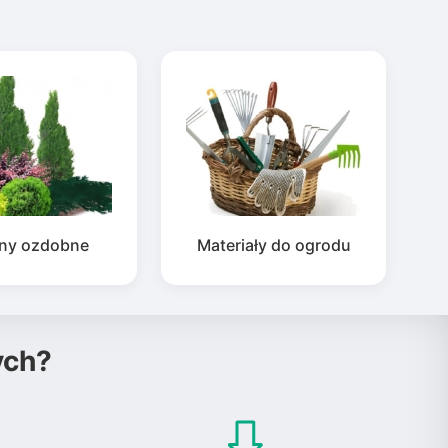
iny ozdobne
Materiały do ogrodu
ych?