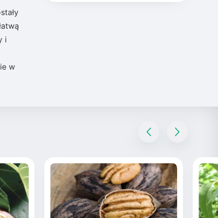
stały
łatwą
 i
ie w