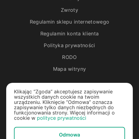
Zwroty
Regulamin sklepu internetowego
Regulamin konta klienta
Polityka prywatności
RODO
Mapa witryny
Katalog
Klikając “Zgoda” akceptujesz zapisywanie
wszystkich danych cookie na twoim
Rośliny egzotyczne
urządzeniu. Kliknięcie “Odmowa” oznacza
zapisywanie tylko danych niezbędnych do
funkcjonowania strony. Więcej informacji o
Drzewa owocowe
cookie w
polityce prywatności
Jagody
Odmowa
Rośliny ozdobne