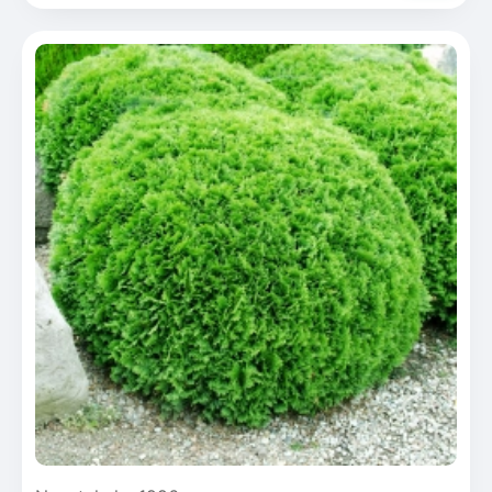
Rudbeckia
Lawenda
Liliowiec
Hakonechoa (trawa bambusowa)
Miskant
Turzyca (carex)
Różanecznik
Pnącza
Glicynia (wisteria)
Wiciokrzew
Bluszcz
Ewodia (tetradium daniellii)