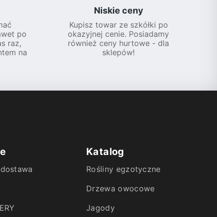
Niskie ceny
mać
Kupisz towar ze szkółki po
awet po
okazyjnej cenie. Posiadamy
s raz,
również ceny hurtowe - dla
ntem na
sklepów!
ie
Katalog
i dostawa
Rośliny egzotyczne
Drzewa owocowe
ERY
Jagody