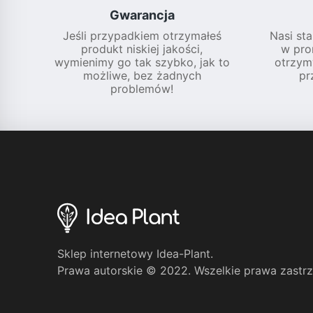
Gwarancja
Jeśli przypadkiem otrzymałeś
Nasi sta
produkt niskiej jakości,
w pro
wymienimy go tak szybko, jak to
otrzym
możliwe, bez żadnych
pr
problemów!
Sklep internetowy Idea-Plant.
Prawa autorskie © 2022. Wszelkie prawa zastr