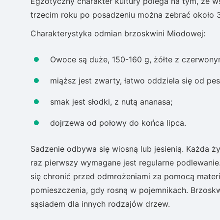
Egzotyczny charakter kultury polega na tym, że w
trzecim roku po posadzeniu można zebrać około 3 
Charakterystyka odmian brzoskwini Miodowej:
Owoce są duże, 150-160 g, żółte z czerwon
miąższ jest zwarty, łatwo oddziela się od pes
smak jest słodki, z nutą ananasa;
dojrzewa od połowy do końca lipca.
Sadzenie odbywa się wiosną lub jesienią. Każda ż
raz pierwszy wymagane jest regularne podlewanie
się chronić przed odmrożeniami za pomocą materi
pomieszczenia, gdy rosną w pojemnikach. Brzosk
sąsiadem dla innych rodzajów drzew.