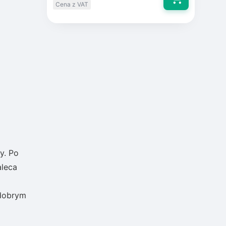
Cena z VAT
y. Po
aleca
 dobrym