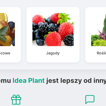
ocowe
Jagody
Rośl
emu
Idea Plant
jest lepszy od inn