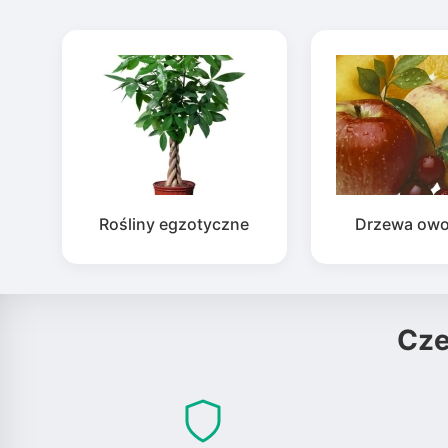
Rośliny egzotyczne
Drzewa ow
Cz