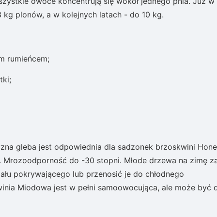
szystkie owoce koncentrują się wokół jednego pnia. Już w
kg plonów, a w kolejnych latach - do 10 kg.
ym rumieńcem;
tki;
yzna gleba jest odpowiednia dla sadzonek brzoskwini Hone
. Mrozoodporność do -30 stopni. Młode drzewa na zimę z
ału pokrywającego lub przenosić je do chłodnego
winia Miodowa jest w pełni samoowocująca, ale może być