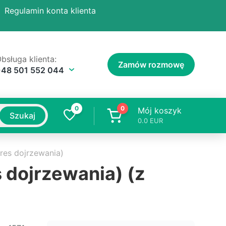
Regulamin konta klienta
bsługa klienta:
Zamów rozmowę
+48 501 552 044
0
0
Mój koszyk
Szukaj
0.0
EUR
res dojrzewania)
 dojrzewania) (z