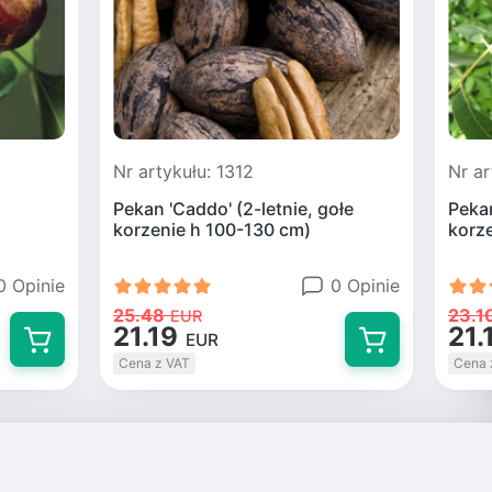
Nr artykułu: 1312
Nr ar
Pekan 'Caddo' (2-letnie, gołe
Pekan
korzenie h 100-130 cm)
korz
0 Opinie
0 Opinie
25.48
23.1
EUR
21.19
21.
EUR
Cena z VAT
Cena 