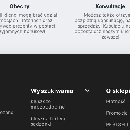
Obecny
Konsultacje
li klienci mogą brać udział
Możesz także otrzy
mocjach i loteriach oraz
bezpłatną konsultację, n
ywać prezenty w postaci
sprzedaży. Kupując u na
zyjemnych bonusów!
pozostajesz naszym klie
zawsze!
Wyszukiwania
O sklep
bluszcze
Płatność 
mrozoodporne
zeżone
Promocja
bluszcz hedera
sadzonki
BESTSELL