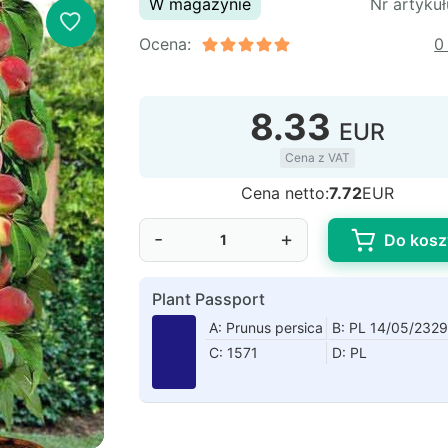
W magazynie
Nr artykuł
Ocena:
0
8.33
EUR
Cena z VAT
Cena netto:
7.72
EUR
-
+
Do kosz
Plant Passport
A: Prunus persica
B: PL 14/05/232
C: 1571
D: PL