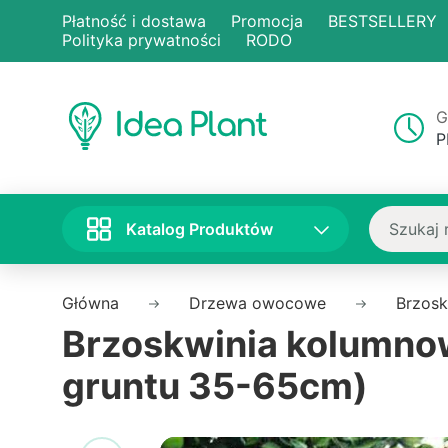
Płatność i dostawa
Promocja
BESTSELLERY
Polityka prywatności
RODO
G
P
Katalog Produktów
Główna
Drzewa owocowe
Brzosk
Brzoskwinia kolumnow
gruntu 35-65cm)