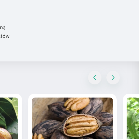
zną
stów