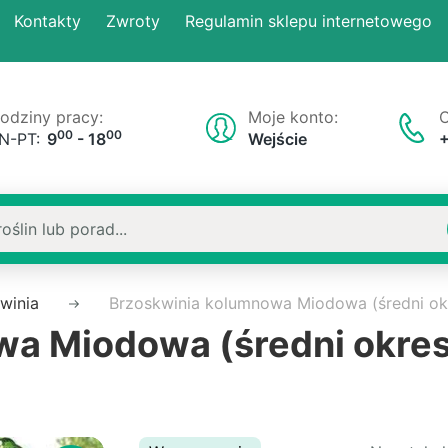
Kontakty
Zwroty
Regulamin sklepu internetowego
odziny pracy:
Moje konto:
O
00
00
N-PT:
9
- 18
Wejście
winia
Brzoskwinia kolumnowa Miodowa (średni ok
a Miodowa (średni okres