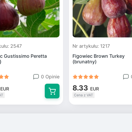
kułu: 2547
Nr artykułu: 1217
c Gustissimo Peretta
Figowiec Brown Turkey
)
(brunatny)
0 Opinie
8.33
EUR
EUR
AT
Cena z VAT