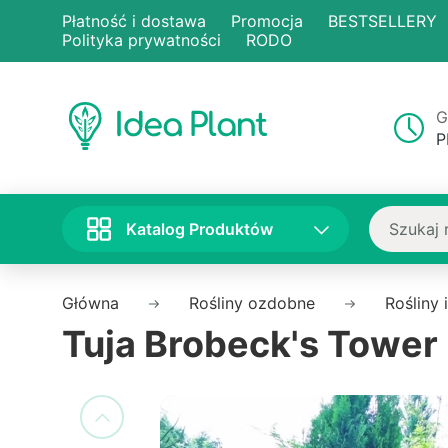
Płatność i dostawa
Promocja
BESTSELLERY
Polityka prywatności
RODO
G
P
Katalog Produktów
Główna
Rośliny ozdobne
Rośliny 
Tuja Brobeck's Tower