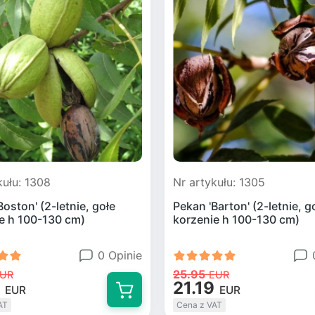
kułu: 1308
Nr artykułu: 1305
Boston' (2-letnie, gołe
Pekan 'Barton' (2-letnie, g
e h 100-130 cm)
korzenie h 100-130 cm)
0 Opinie
25.95
UR
EUR
21.19
EUR
EUR
AT
Cena z VAT