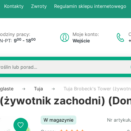
Kontakty
Zwroty
Regulamin sklepu internetowego
odziny pracy:
Moje konto:
O
00
00
N-PT:
9
- 18
Wejście
iglaste
Tuja
Tuja Brobeck's Tower (żywotn
 (żywotnik zachodni) (Do
W magazynie
Nr artykułu