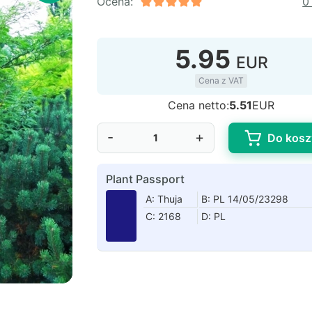
Ocena:
0
5.95
EUR
Cena z VAT
Cena netto:
5.51
EUR
-
+
Do kosz
Plant Passport
A: Thuja
B: PL 14/05/23298
C: 2168
D: PL