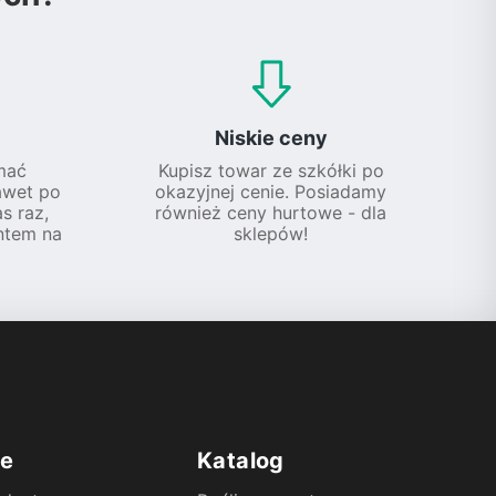
Niskie ceny
mać
Kupisz towar ze szkółki po
awet po
okazyjnej cenie. Posiadamy
s raz,
również ceny hurtowe - dla
ntem na
sklepów!
ie
Katalog