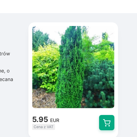
etrów
ne, o
lecana
5.95
EUR
Cena z VAT