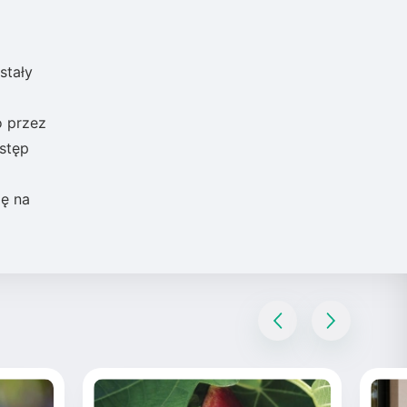
stały
o przez
ostęp
ię na