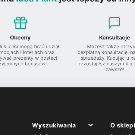
Obecny
Konsultacje
li klienci mogą brać udział
Możesz także otrzy
mocjach i loteriach oraz
bezpłatną konsultację, n
ywać prezenty w postaci
sprzedaży. Kupując u na
zyjemnych bonusów!
pozostajesz naszym klie
zawsze!
Wyszukiwania
O sklep