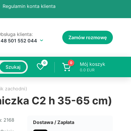
Regulamin konta klienta
bsługa klienta:
Zamów rozmowę
+48 501 552 044
0
0
Mój koszyk
Szukaj
0.0
EUR
ik zachodni)
niczka C2 h 35-65 cm)
:
2168
Dostawa / Zapłata