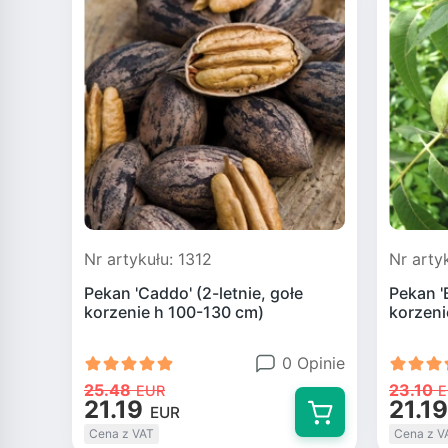
Nr artykułu: 1312
Nr arty
Pekan 'Caddo' (2-letnie, gołe
Pekan '
korzenie h 100-130 cm)
korzeni
0 Opinie
25.48
23.10
EUR
E
21.19
21.19
EUR
Cena z VAT
Cena z V