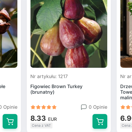
Nr artykułu: 1217
Nr ar
ołe
Figowiec Brown Turkey
Drze
(brunatny)
Tower
mali
0 Opinie
0 Opinie
8.33
6.
EUR
Cena z VAT
Cena 