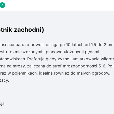
0
tnik zachodni)
osnąca bardzo powoli, osiąga po 10 latach od 1,5 do 2 m
gęsto rozmieszczonymi i pionowo ułożonymi pędami
tanowiskach. Preferuje gleby żyzne i umiarkowanie wilgot
rna na mrozy, zaliczana do stref mrozoodporności 5-6. Po
raz w pojemnikach, idealna również do małych ogrodów.
żący.
cja