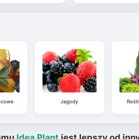
ocowe
Jagody
Rośl
emu
Idea Plant
jest lepszy od inn