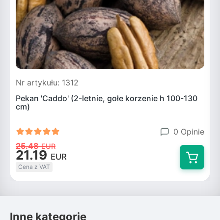
Nr artykułu: 1312
N
Pekan 'Caddo' (2-letnie, gołe korzenie h 100-130
P
cm)
0 Opinie
25.48
EUR
21.19
EUR
Cena z VAT
Inne kategorie