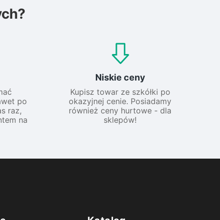
ych?
Niskie ceny
mać
Kupisz towar ze szkółki po
awet po
okazyjnej cenie. Posiadamy
s raz,
również ceny hurtowe - dla
ntem na
sklepów!