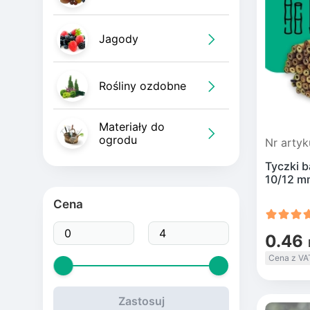
Bonsai
Orzech
Jagod
Roślin
Donicz
Jagody
Drzew
Orzec
Żuraw
Magno
Palik
Rośliny ozdobne
Figow
Jabłon
Bruszn
Krzew
Materiały do
ogrodu
Nr artyk
Liść l
Grusz
Jeżyn
Roślin
Tyczki 
10/12 m
Cena
Olean
Czereś
Agrest
Różan
0.46
Drzew
Sadzon
Śwido
Pnącz
Cena z VA
Ewodia
Zastosuj
Oliwk
Morw
Malina
daniell