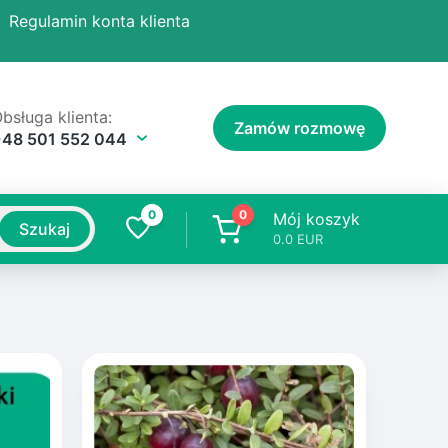
Regulamin konta klienta
bsługa klienta:
Zamów rozmowę
+48 501 552 044
0
0
Mój koszyk
Szukaj
0.0
EUR