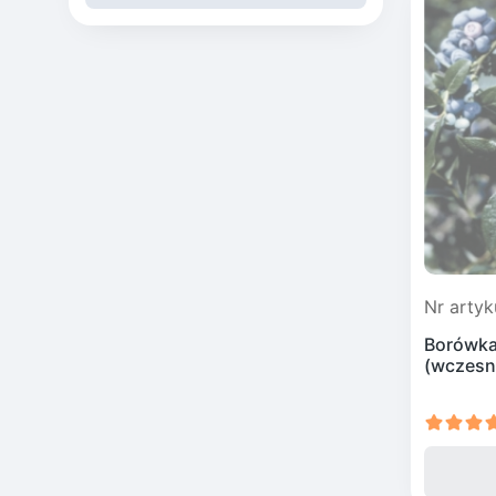
Pekan 
Kaki (
Oliwni
jadaln
Nieśpl
Winogr
Loqua
Owoce
Nr artyk
Borówka
(wczesn