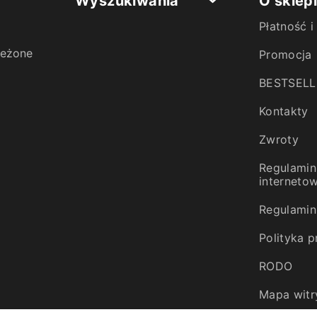
Wyszukiwania
O sklep
Płatność 
zeżone
Promocja
BESTSELL
Kontakty
Zwroty
Regulamin
interneto
Regulamin 
Polityka 
RODO
Mapa witr