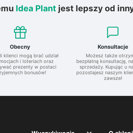
emu
Idea Plant
jest lepszy od inn
Obecny
Konsultacje
li klienci mogą brać udział
Możesz także otrzy
mocjach i loteriach oraz
bezpłatną konsultację, n
ywać prezenty w postaci
sprzedaży. Kupując u na
zyjemnych bonusów!
pozostajesz naszym klie
zawsze!