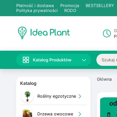
Płatność i dostawa
Promocja
BESTSELLERY
Polityka prywatności
RODO
G
P
Katalog Produktów
Główna
Katalog
Z powrotem
Z powrotem
Z powrotem
Z powrotem
Z powrotem
Rośliny egzotyczne
Grana
Brzosk
Borów
Horten
Tyczk
Drzewa owocowe