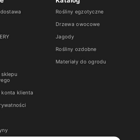
ie
Katalog
i dostawa
Rośliny egzotyczne
Drzewa owocowe
ERY
Jagody
Rośliny ozdobne
Materiały do ogrodu
 sklepu
wego
konta klienta
prywatności
yny