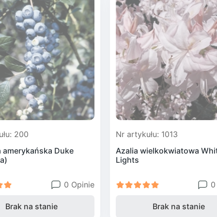
(orzesznik
hurma)
k (gumi)
y)
ik (Eriobotrya lub
ona (winorośl)
t)
 egzotyczne
ułu: 200
Nr artykułu: 1013
 amerykańska Duke
Azalia wielkokwiatowa Whi
a)
Lights
0 Opinie
0
Brak na stanie
Brak na stanie